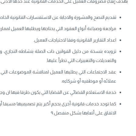
بهدف إبقاء مصروفات العميل على الخدمات القانونية عند حدها الأدنى، 
تقديم النصح والمشورة والاجابة عن الاستفسارات القانونية الخاص
مراجعة وصياغة أنواع العقود التي يحتاجها ويطلبها العميل لمما
اعداد التقارير القانونية وفقا لاحتياجات العميل.
تزويده بنسخة من دليل القوانين ذات الصلة بنشاطه التجاري، و
والتعديلات والتغييرات التي تطرأ عليها.
عقد الاجتماعات التي يطلبها العميل لمناقشة الموضوعات التي 
عملائه أو موظفيه أو شركاءه.
خدمة الاستعلام القضائي عن القضايا التي يكون طرفا فيها ان وج
كما توجد خدمات قانونية أخرى بحجم أكبر يتم تصميميها مسبقا أ
الاتفاق على أتعابها بشكل منفصل.٩